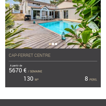
CAP-FERRET CENTRE
A partir de
5670 €
/ SEMAINE
130
8
M²
PERS.