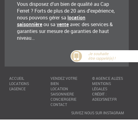
Vous disposez d’un bien de qualité au Cap
Ferret ? Forts de plus de 20 ans d'expérience,
nous pouvons gérer sa
location
saisonnière
ou sa
vente
avec des services &
garanties sur mesure de garanties de haut
niveau…
Je souhaite
être rappelé(e) !
ACCUEIL
VENDEZ VOTRE
©
AGENCE ALIZES
LOCATIONS
BIEN
MENTIONS
L'AGENCE
LOCATION
LÉGALES
SAISONNIERE
CRÉDIT
:
CONCIERGERIE
ADELYSNET.FR
CONTACT
SUIVEZ NOUS SUR INSTAGRAM