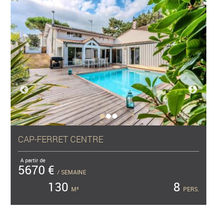
CAP-FERRET CENTRE
A partir de
5670 €
/ SEMAINE
130
8
M²
PERS.