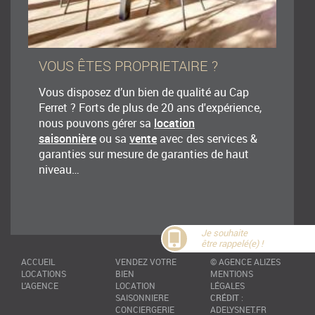
VOUS ÊTES PROPRIETAIRE ?
Vous disposez d’un bien de qualité au Cap
Ferret ? Forts de plus de 20 ans d'expérience,
nous pouvons gérer sa
location
saisonnière
ou sa
vente
avec des services &
garanties sur mesure de garanties de haut
niveau…
Je souhaite
être rappelé(e) !
ACCUEIL
VENDEZ VOTRE
©
AGENCE ALIZES
LOCATIONS
BIEN
MENTIONS
L'AGENCE
LOCATION
LÉGALES
SAISONNIERE
CRÉDIT
:
CONCIERGERIE
ADELYSNET.FR