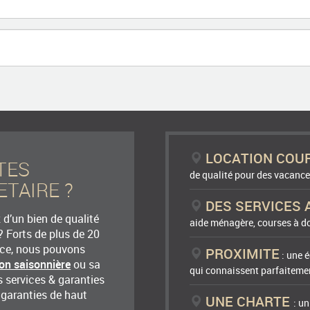
LOCATION COU
TES
de qualité pour des vacance
ETAIRE ?
DES SERVICES 
d’un bien de qualité
aide ménagère, courses à do
? Forts de plus de 20
nce, nous pouvons
PROXIMITE
: une é
ion saisonnière
ou sa
qui connaissent parfaitemen
 services & garanties
 garanties de haut
UNE CHARTE
: u