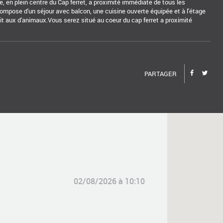
 en plein centre du Cap ferret, a proximité immédiate de tous les
ompose d'un séjour avec balcon, une cuisine ouverte équipée et à l'étage
t aux d'animaux.Vous serez situé au coeur du cap ferret a proximité
PARTAGER
02/08/2026 à 10:10