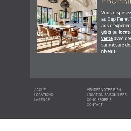
PROPRI
Ansil
Vous disposez 
Benjamin est très disponible et réactif à nos demandes, très belle
au Cap Ferret 
Appartement joliment décoré et très pratique, bien équipé, avec 
ans d'expérie
Détails de la note
gérer sa
locat
vente
avec des
sur mesure de
Ines
niveau…
Tres bien, seulement la wifi et la linge qui manque..
Détails de la note
Stephanie
ACCUEIL
VENDEZ VOTRE BIEN
LOCATIONS
LOCATION SAISONNIERE
Agréable endroit très bien situé
L'AGENCE
CONCIERGERIE
CONTACT
Détails de la note