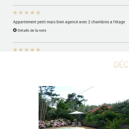
Appartement petit mais bien agencé avec 2 chambres a l'étage
Détails de la note
Appart ok. Emplacement idéal. Bord de mer à moins de 5mn. Tou
DÉC
Pas de wifi . Canapé très inconfortable mais cela reste accessoir
Détails de la note
François
T.out était parfait sauf l'usage de la piscine 2 jours au lieu de 7
propriétaire.
Détails de la note