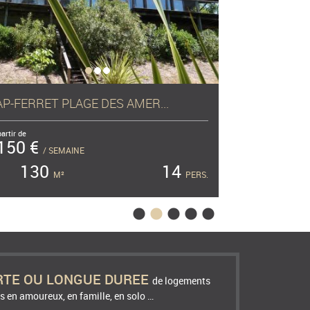
AP-FERRET CENTRE
CAP-FERRET
partir de
750 €
70
/ SEMAINE
M
250
10
M²
PERS.
RTE OU LONGUE DUREE
de logements
s en amoureux, en famille, en solo …