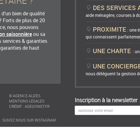
ETAIRE ?
DES SERVICES 
15/07/2023 à 12:54
d’un bien de qualité
aide ménagère, courses à do
s région à découvrir.
? Forts de plus de 20
une piscine agréable pour les enfants.
nce, nous pouvons
PROXIMITE
: une é
ion saisonnière
ou sa
qui connaissent parfaitemen
 services & garanties
 garanties de haut
UNE CHARTE
: u
20/06/2023 à 07:34
UNE CONCIERG
nous déléguent la gestion de
12/09/2022 à 07:12
©
AGENCE ALIZES
Inscription à la newsletter
MENTIONS LÉGALES
CRÉDIT
:
ADELYSNET.FR
SUIVEZ NOUS SUR INSTAGRAM
06/08/2022 à 14:42