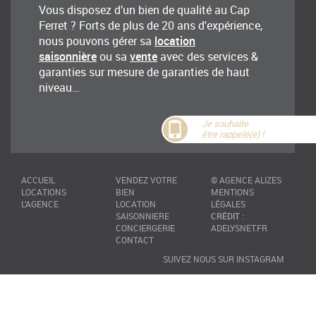
Vous disposez d’un bien de qualité au Cap
Ferret ? Forts de plus de 20 ans d'expérience,
nous pouvons gérer sa
location
saisonnière
ou sa
vente
avec des services &
garanties sur mesure de garanties de haut
niveau…
Je souhaite
être rappelé(e) !
ACCUEIL
VENDEZ VOTRE
©
AGENCE ALIZES
LOCATIONS
BIEN
MENTIONS
L'AGENCE
LOCATION
LÉGALES
SAISONNIERE
CRÉDIT
:
CONCIERGERIE
ADELYSNET.FR
CONTACT
SUIVEZ NOUS SUR INSTAGRAM