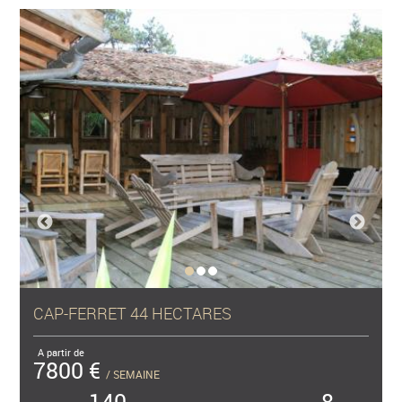
CAP-FERRET 44 HECTARES
A partir de
7800 €
/ SEMAINE
140
8