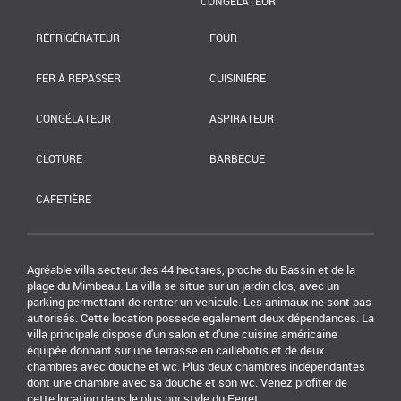
CONGÉLATEUR
RÉFRIGÉRATEUR
FOUR
FER À REPASSER
CUISINIÈRE
CONGÉLATEUR
ASPIRATEUR
CLOTURE
BARBECUE
CAFETIÈRE
Agréable villa secteur des 44 hectares, proche du Bassin et de la
plage du Mimbeau. La villa se situe sur un jardin clos, avec un
parking permettant de rentrer un vehicule. Les animaux ne sont pas
autorisés. Cette location possede egalement deux dépendances. La
villa principale dispose d'un salon et d'une cuisine américaine
équipée donnant sur une terrasse en caillebotis et de deux
chambres avec douche et wc. Plus deux chambres indépendantes
dont une chambre avec sa douche et son wc. Venez profiter de
cette location dans le plus pur style du Ferret.