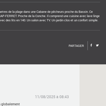
metres de la plage dans une Cabane de pêcheurs proche du Bassin. Ce
u CAP-FERRET. Proche de la Conche. Il comprend une cuisine avec lave linge
ec des lits en 140. Un salon avec TV. Un jardin clos et un confort simple.
PARTAGER
11/08/2025 à 08:43
is globalement