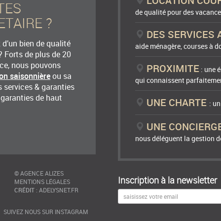
LOCATION COU
TES
t de jardin. De même le charme de la cabane de
de qualité pour des vacance
s coins de la cabane. Les sanitaires et le coin
ETAIRE ?
DES SERVICES 
d’un bien de qualité
aide ménagère, courses à do
? Forts de plus de 20
nce, nous pouvons
PROXIMITE
: une é
25/04/2022 à 11:05
ion saisonnière
ou sa
qui connaissent parfaitemen
 services & garanties
l'agence.
 garanties de haut
UNE CHARTE
: u
UNE CONCIERG
20/07/2021 à 07:10
nous déléguent la gestion de
©
AGENCE ALIZES
Inscription à la newsletter
MENTIONS LÉGALES
CRÉDIT
:
ADELYSNET.FR
SUIVEZ NOUS SUR INSTAGRAM