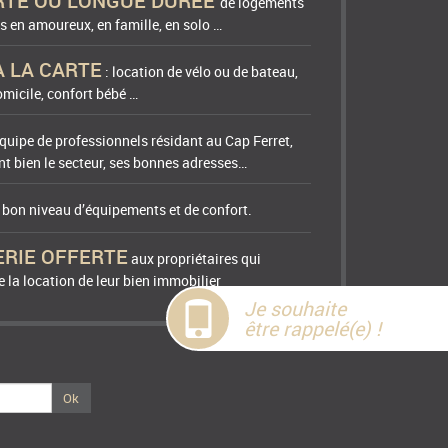
RTE OU LONGUE DUREE
de logements
s en amoureux, en famille, en solo …
A LA CARTE
: location de vélo ou de bateau,
micile, confort bébé …
quipe de professionnels résidant au Cap Ferret,
t bien le secteur, ses bonnes adresses…
n bon niveau d’équipements et de confort.
ERIE OFFERTE
aux propriétaires qui
 la location de leur bien immobilier
Je souhaite
être rappelé(e) !
Ok