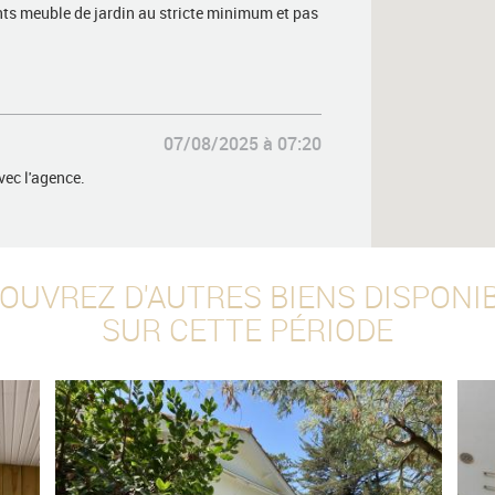
ts meuble de jardin au stricte minimum et pas
07/08/2025 à 07:20
ec l'agence.
02/09/2024 à 08:17
OUVREZ D'AUTRES BIENS DISPONI
SUR CETTE PÉRIODE
22/08/2023 à 08:00