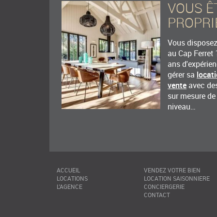
VOUS Ê
peu plus de confort notamment en terme de mobilier de cuisine e
pecheur ne justifie pas davoir des toiles d'araignées dans tous le
PROPRI
cuisine étaient toutefois très propres.
Détails de la note
Vous disposez 
au Cap Ferret 
ans d'expérie
Gabriel
gérer sa
locat
vente
avec des
Très beau séjour. Idéalement placé. Relations super faciles avec 
sur mesure de
Détails de la note
niveau…
Kamille
Nice and cosy fishing cottage with a very nice location
Détails de la note
ACCUEIL
VENDEZ VOTRE BIEN
LOCATIONS
LOCATION SAISONNIERE
L'AGENCE
CONCIERGERIE
CONTACT