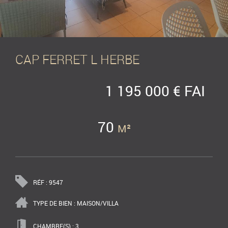
CAP FERRET L HERBE
1 195 000 € FAI
70
M²
RÉF : 9547
TYPE DE BIEN : MAISON/VILLA
CHAMBRE(S) : 3