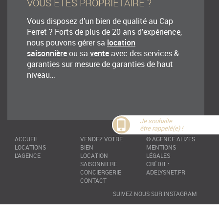
VOUS ÊTES PROPRIETAIRE ?
Vous disposez d’un bien de qualité au Cap
Ferret ? Forts de plus de 20 ans d'expérience,
nous pouvons gérer sa
location
saisonnière
ou sa
vente
avec des services &
garanties sur mesure de garanties de haut
niveau…
Je souhaite
être rappelé(e) !
ACCUEIL
VENDEZ VOTRE
©
AGENCE ALIZES
LOCATIONS
BIEN
MENTIONS
L'AGENCE
LOCATION
LÉGALES
SAISONNIERE
CRÉDIT
:
CONCIERGERIE
ADELYSNET.FR
CONTACT
SUIVEZ NOUS SUR INSTAGRAM