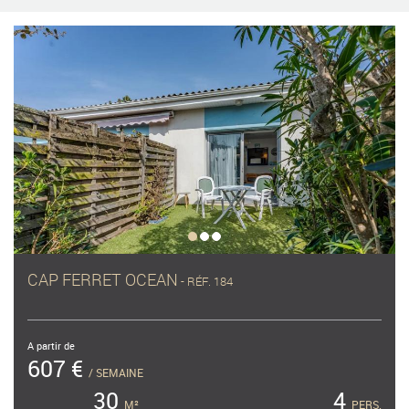
CAP FERRET OCEAN
- RÉF. 184
A partir de
607 €
/ SEMAINE
30
4
M²
PERS.