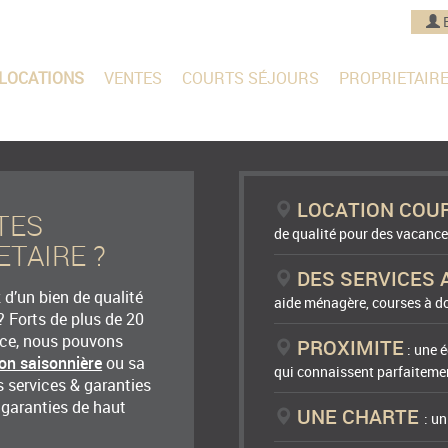
LOCATIONS
VENTES
COURTS SÉJOURS
PROPRIETAIR
LOCATION COU
TES
de qualité pour des vacance
ETAIRE ?
DES SERVICES 
d’un bien de qualité
aide ménagère, courses à do
? Forts de plus de 20
nce, nous pouvons
PROXIMITE
: une é
ion saisonnière
ou sa
qui connaissent parfaitemen
 services & garanties
 garanties de haut
UNE CHARTE
: u