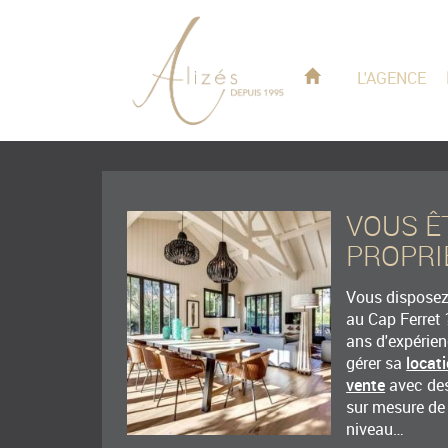
L'AGENCE
VOUS Ê
PROPRI
Vous disposez 
au Cap Ferret 
ans d'expérie
gérer sa
locat
vente
avec des
sur mesure de
niveau…