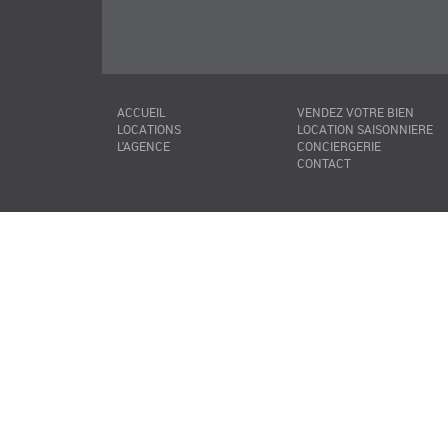
ACCUEIL
VENDEZ VOTRE BIEN
LOCATIONS
LOCATION SAISONNIERE
L'AGENCE
CONCIERGERIE
CONTACT