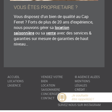
VOUS ÊTES PROPRIETAIRE ?
Vous disposez d’un bien de qualité au Cap
Ferret ? Forts de plus de 20 ans d'expérience,
nous pouvons gérer sa
location
saisonnière
ou sa
vente
avec des services &
garanties sur mesure de garanties de haut
niveau…
ACCUEIL
VENDEZ VOTRE
©
AGENCE ALIZES
LOCATIONS
BIEN
MENTIONS
L'AGENCE
LOCATION
LÉGALES
SAISONNIERE
CRÉDIT
:
CONCIERGERIE
ADELYSNET.FR
Je souhaite
CONTACT
être rappelé(e) !
SUIVEZ NOUS SUR INSTAGRAM