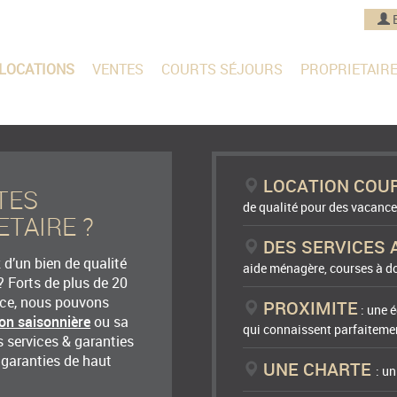
LOCATIONS
VENTES
COURTS SÉJOURS
PROPRIETAIR
LOCATION COU
TES
de qualité pour des vacance
ETAIRE ?
DES SERVICES 
d’un bien de qualité
aide ménagère, courses à do
? Forts de plus de 20
nce, nous pouvons
PROXIMITE
: une é
ion saisonnière
ou sa
qui connaissent parfaitemen
 services & garanties
 garanties de haut
UNE CHARTE
: u