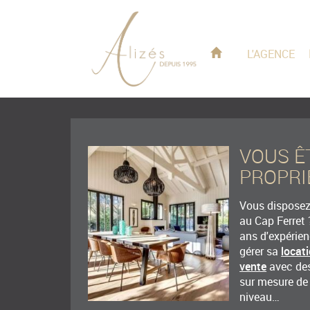
L'AGENCE
VOUS Ê
PROPRI
Vous disposez 
au Cap Ferret 
ans d'expérie
gérer sa
locat
vente
avec des
sur mesure de
niveau…