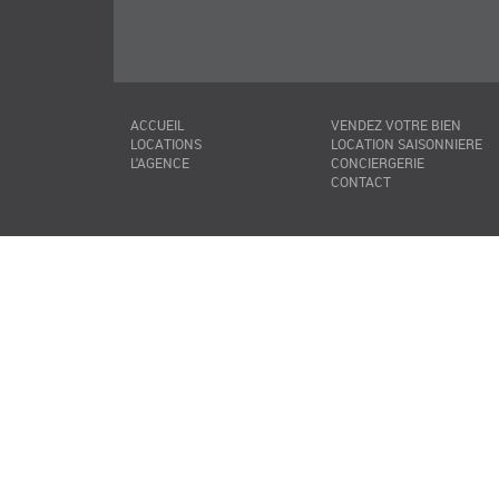
ACCUEIL
VENDEZ VOTRE BIEN
LOCATIONS
LOCATION SAISONNIERE
L'AGENCE
CONCIERGERIE
CONTACT